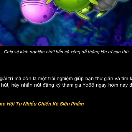
Chia sẻ kinh nghiệm chơi bắn cá xèng dễ thắng lớn từ cao thủ
iải trí mà còn là một trải nghiệm giúp bạn thư giãn và tìm 
 hút, hãy nhấn nút đăng ký tham gia Yo88 ngay hôm nay để
me Hội Tụ Nhiều Chiến Kê Siêu Phẩm