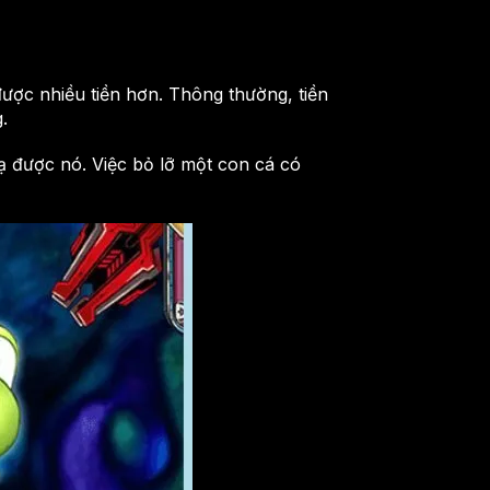
ợc nhiều tiền hơn. Thông thường, tiền
.
ạ được nó. Việc bỏ lỡ một con cá có