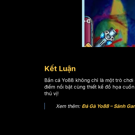
Kết Luận
Bắn cá Yo88 không chỉ là một trò chơi g
điểm nổi bật cùng thiết kế đồ họa cuốn
thú vị!
Xem thêm:
Đá Gà Yo88 – Sảnh Ga