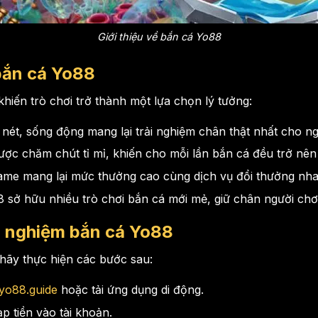
Giới thiệu về bắn cá Yo88
bắn cá Yo88
hiến trò chơi trở thành một lựa chọn lý tưởng:
 nét, sống động mang lại trải nghiệm chân thật nhất cho ng
ược chăm chút tỉ mỉ, khiến cho mỗi lần bắn cá đều trở nên
ame mang lại mức thưởng cao cùng dịch vụ đổi thưởng nhan
8 sở hữu nhiều trò chơi bắn cá mới mẻ, giữ chân người chơi
i nghiệm bắn cá Yo88
 hãy thực hiện các bước sau:
yo88.guide
hoặc tải ứng dụng di động.
p tiền vào tài khoản.