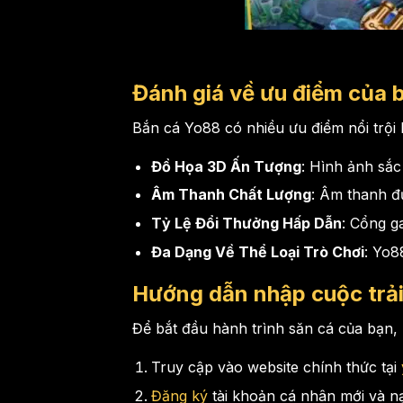
Đánh giá về ưu điểm của 
Bắn cá Yo88 có nhiều ưu điểm nổi trội k
Đồ Họa 3D Ấn Tượng
: Hình ảnh sắc
Âm Thanh Chất Lượng
: Âm thanh đ
Tỷ Lệ Đổi Thưởng Hấp Dẫn
: Cổng g
Đa Dạng Về Thể Loại Trò Chơi
: Yo8
Hướng dẫn nhập cuộc trả
Để bắt đầu hành trình săn cá của bạn,
Truy cập vào website chính thức tại
Đăng ký
tài khoản cá nhân mới và nạ