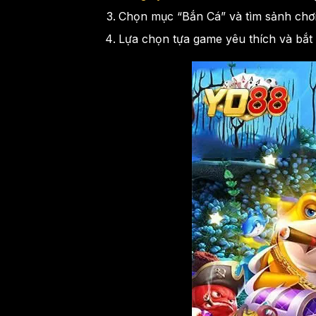
Chọn mục “Bắn Cá” và tìm sảnh chơ
Lựa chọn tựa game yêu thích và bắt 