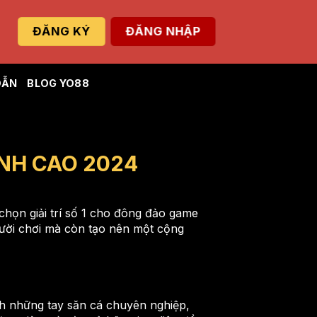
ĐĂNG KÝ
ĐĂNG NHẬP
DẪN
BLOG YO88
NH CAO 2024
chọn giải trí số 1 cho đông đảo game
gười chơi mà còn tạo nên một cộng
nh những tay săn cá chuyên nghiệp,