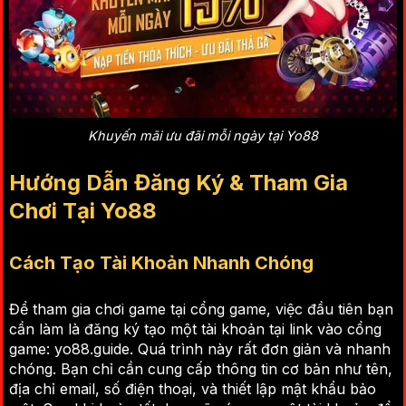
Khuyến mãi ưu đãi mỗi ngày tại Yo88
Hướng Dẫn Đăng Ký & Tham Gia
Chơi Tại Yo88
Cách Tạo Tài Khoản Nhanh Chóng
Để tham gia chơi game tại cổng game, việc đầu tiên bạn
cần làm là đăng ký tạo một tài khoản tại link vào cổng
game: yo88.guide. Quá trình này rất đơn giản và nhanh
chóng. Bạn chỉ cần cung cấp thông tin cơ bản như tên,
địa chỉ email, số điện thoại, và thiết lập mật khẩu bảo