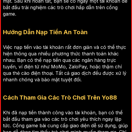
mật. Sau khi hoàn tất, bạn sẽ có ngay một tài khoản để
bắt đầu trải nghiệm các trò chơi hấp dẫn trên cổng
game.
Hướng Dẫn Nạp Tiền An Toàn
Việc nạp tiền vào tài khoản rất đơn giản và có thể thực
hiện thông qua nhiều phương thức thanh toán khác
nhau. Bạn có thể nạp tiền qua các ngân hàng trực
tuyến, ví điện tử như MoMo, ZaloPay, hoặc thậm chí
qua thẻ cào điện thoại. Tất cả giao dịch đều được xử lý
nhanh chóng và bảo mật tuyệt đối.
Cách Tham Gia Các Trò Chơi Trên Yo88
Khi đã nạp tiền thành công vào tài khoản, bạn có thể
bắt đầu tham gia vào các trò chơi yêu thích ngay lập
tức. Cổng game bài cung cấp giao diện dễ sử dụng, giúp