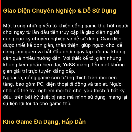
Giao Diện Chuyên Nghiệp & Dễ Sử Dụng
Một trong những yếu tố khiến cổng game thu hút người
chơi ngay từ lần đầu tiên truy cập là giao diện người
dùng cực kỳ chuyên nghiệp và dễ sử dụng. Giao diện
được thiết kế đơn giản, thân thiện, giúp người chơi dễ
dàng làm quen và bắt đầu chơi ngay lập tức mà không
cần quá nhiều hướng dẫn. Với thiết kế tối giản nhưng
không kém phần hiện đại,
Yo88
mang đến một không
gian giải trí trực tuyến đẳng cấp.
Ngoài ra, cổng game còn tương thích trên mọi nền
tảng, bao gồm PC, điện thoại di động và tablet. Người
chơi có thể trải nghiệm mọi trò chơi yêu thích ở bất kỳ
đâu, trên bất kỳ thiết bị nào mà mình sử dụng, mang lại
sự tiện lợi tối đa cho game thủ.
Kho Game Đa Dạng, Hấp Dẫn