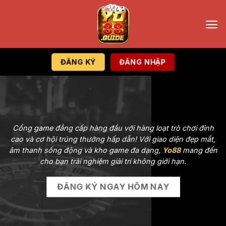
Chuyển
đến
nội
dung
ĐĂNG KÝ
ĐĂNG NHẬP
CỔNG GAME UY TÍN – GIẢI TRÍ ĐỈNH CAO
Cổng game đẳng cấp hàng đầu với hàng loạt trò chơi đỉnh
cao và cơ hội trúng thưởng hấp dẫn! Với giao diện đẹp mắt,
âm thanh sống động và kho game đa dạng,
Yo88
mang đến
cho bạn trải nghiệm giải trí không giới hạn.
ĐĂNG KÝ NGAY HÔM NAY