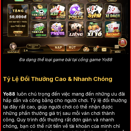
Đa dạng thể loại game bài tại cổng game Yo88
Tỷ Lệ Đổi Thưởng Cao & Nhanh Chóng
Yo88
luôn chú trọng đến việc mang đến những ưu đãi
hấp dẫn và công bằng cho người chơi. Tỷ lệ đổi thưởng
tại đây rất cao, giúp người chơi có thể nhận được
những phần thưởng giá trị sau mỗi ván chơi thành
công. Quy trình đổi thưởng rất đơn giản và nhanh
chóng, bạn có thể rút tiền về tài khoản của mình chỉ