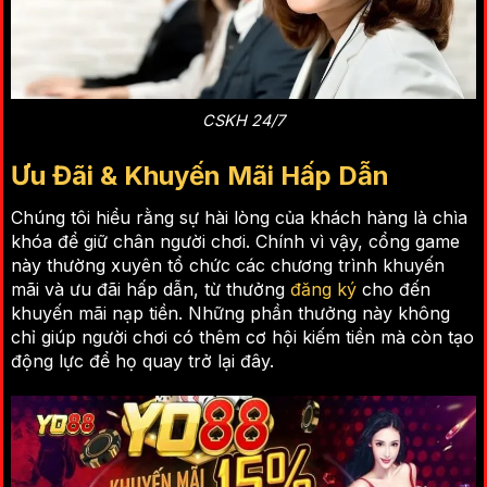
CSKH 24/7
Ưu Đãi & Khuyến Mãi Hấp Dẫn
Chúng tôi hiểu rằng sự hài lòng của khách hàng là chìa
khóa để giữ chân người chơi. Chính vì vậy, cổng game
này thường xuyên tổ chức các chương trình khuyến
mãi và ưu đãi hấp dẫn, từ thưởng
đăng ký
cho đến
khuyến mãi nạp tiền. Những phần thưởng này không
chỉ giúp người chơi có thêm cơ hội kiếm tiền mà còn tạo
động lực để họ quay trở lại đây.