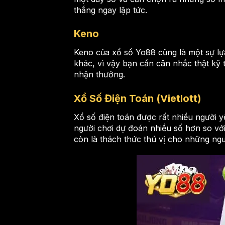
thắng ngay lập tức.
Keno
Keno của xổ số Yo88 cũng là một sự lự
khác, vì vậy bạn cần cân nhắc thật kỹ 
nhận thưởng.
Xổ Số Điện Toán (Vietlott)
Xổ số điện toán được rất nhiều người y
người chơi dự đoán nhiều số hơn so vớ
còn là thách thức thú vị cho những ngư