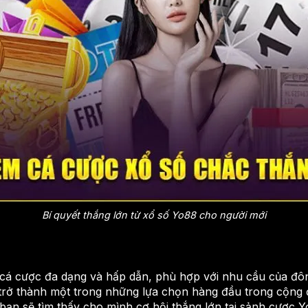
Bí quyết thắng lớn từ xổ số Yo88 cho người mới
cá cược đa dạng và hấp dẫn, phù hợp với nhu cầu của đôn
ó trở thành một trong những lựa chọn hàng đầu trong cộng
ẻ, bạn sẽ tìm thấy cho mình cơ hội thắng lớn tại sảnh cược