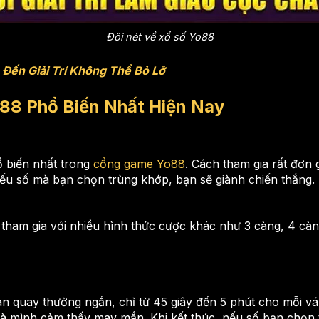
Đôi nét về xổ số Yo88
Đến Giải Trí Không Thể Bỏ Lỡ
88 Phổ Biến Nhất Hiện Nay
ổ biến nhất trong
cổng game Yo88
. Cách tham gia rất đơn 
, nếu số mà bạn chọn trùng khớp, bạn sẽ giành chiến thắng
 tham gia với nhiều hình thức cược khác như 3 càng, 4 cà
gian quay thưởng ngắn, chỉ từ 45 giây đến 5 phút cho mỗi 
 mình cảm thấy may mắn. Khi kết thúc, nếu số bạn chọn t