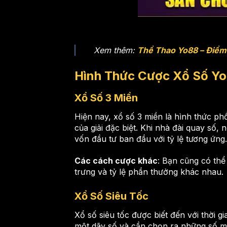
Xem thêm:
Thể Thao Yo88 – Điểm 
Hình Thức Cược Xổ Số Yo
Xổ Số 3 Miền
Hiện nay, xổ số 3 miền là hình thức ph
của giải đặc biệt. Khi nhà đài quay số
vốn đầu tư ban đầu với tỷ lệ tương ứng.
Các cách cược khác
: Bạn cũng có thể
trưng và tỷ lệ phần thưởng khác nhau.
Xổ Số Siêu Tốc
Xổ số siêu tốc được biết đến với thời 
một dãy số và cần chọn ra những số mà