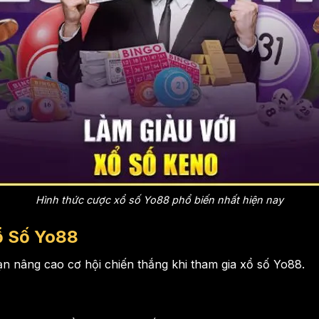
Hình thức cược xổ số Yo88 phổ biến nhất hiện nay
ổ Số Yo88
ạn nâng cao cơ hội chiến thắng khi tham gia xổ số Yo88.