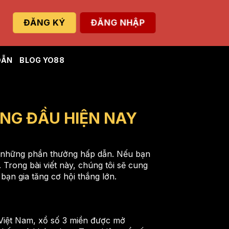
ĐĂNG KÝ
ĐĂNG NHẬP
DẪN
BLOG YO88
NG ĐẦU HIỆN NAY
và những phần thưởng hấp dẫn. Nếu bạn
Trong bài viết này, chúng tôi sẽ cung
bạn gia tăng cơ hội thắng lớn.
ại Việt Nam, xổ số 3 miền được mở