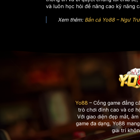
và luôn học hỏi để nâng cao kỹ năng 
Xem thêm:
Bắn cá Yo88 – Ngư Trư
Yo88
– Cổng game đẳng cấ
trò chơi đỉnh cao và cơ h
Với giao diện đẹp mắt, â
game đa dạng, Yo88 mang 
giải trí khôn