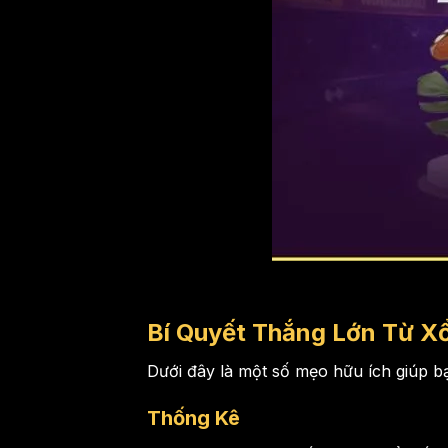
Bí Quyết Thắng Lớn Từ X
Dưới đây là một số mẹo hữu ích giúp b
Thống Kê