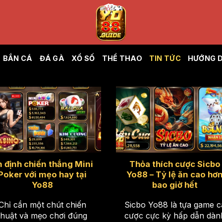
BẮN CÁ
ĐÁ GÀ
XỔ SỐ
THỂ THAO
TIN TỨC
HƯỚNG 
 định chiến thắng Mini
Thỏa thích cược Sicbo
Poker với mẹo hay tại
Yo88 – Tỷ lệ ăn cao hơ
Yo88
bao giờ hết
Chỉ cần một chút chiến
Sicbo Yo88 là tựa game c
thuật và mẹo chơi đúng
cược cực kỳ hấp dẫn dàn