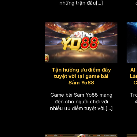
những trận đấu[...]
Tận hưởng ưu điểm đầy
AI
tuyệt vời tại game bài
Là
Sâm Yo88
C
Game bài Sâm Yo88 mang
Tr
đến cho người chơi với
4
nhiều ưu điểm tuyệt vời.[...]