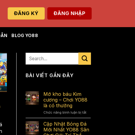
ĐĂNG KÝ
ĐĂNG NHẬP
DẪN
BLOG YO88
BÀI VIẾT GẦN ĐÂY
Mở kho báu Kim
cương – Chơi YO88
là có thưởng
n
ở
Chức năng bình luận bị tắt
Mở
kho
Cập Nhật Bóng Đá
á
báu
Mới Nhất YO88 Sân
Kim
h
cương