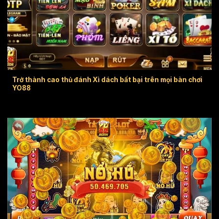
Trở thành cao thủ đánh Xì dách bất bại trên mọi bàn chơi
YO88