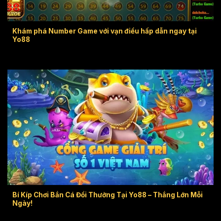
Khám phá Number Game với vạn điều hấp dẫn ngay tại
Yo88
Bí Kíp Chơi Bắn Cá Đổi Thưởng Tại Yo88 – Thắng Lớn Mỗi
Ngày!