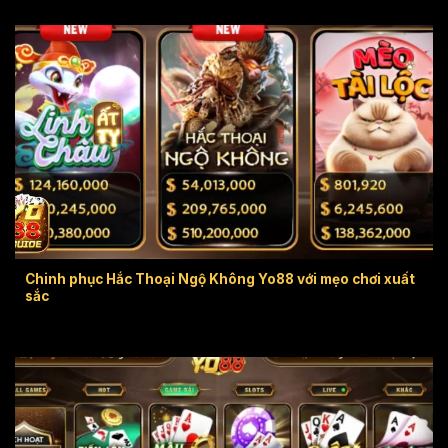
Chinh phục Hắc Thoại Ngộ Không Yo88 với mẹo chơi xuất
sắc