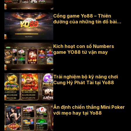
Cổng game Yo88 – Thiên
đường của những tín đồ bài
Phỏm
Kích hoạt con số Numbers
game YO88 từ vận may
Trải nghiệm bộ kỹ năng chơi
Cung Hỷ Phát Tài tại Yo88
Ấn định chiến thắng Mini Poker
với mẹo hay tại Yo88