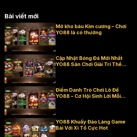
Bài viết mới
Mở kho báu Kim cương – Chơi
YO88 là có thưởng
Cập Nhật Bóng Đá Mới Nhất
YO88 Sân Chơi Giải Trí Thể
Thao
Điểm Danh Trò Chơi Lô Đề
YO88 – Cơ Hội Sinh Lời Mỗi
Ngày
YO88 Khuấy Đảo Làng Game
Bài Với Xì Tố Cực Hot