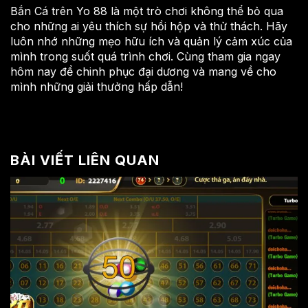
Bắn Cá trên Yo 88 là một trò chơi không thể bỏ qua
cho những ai yêu thích sự hồi hộp và thử thách. Hãy
luôn nhớ những mẹo hữu ích và quản lý cảm xúc của
mình trong suốt quá trình chơi. Cùng tham gia ngay
hôm nay để chinh phục đại dương và mang về cho
mình những giải thưởng hấp dẫn!
BÀI VIẾT LIÊN QUAN