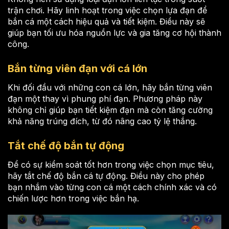
trận chơi. Hãy linh hoạt trong việc chọn lựa đạn để
bắn cá một cách hiệu quả và tiết kiệm. Điều này sẽ
giúp bạn tối ưu hóa nguồn lực và gia tăng cơ hội thành
công.
Bắn từng viên đạn với cá lớn
Khi đối đầu với những con cá lớn, hãy bắn từng viên
đạn một thay vì phung phí đạn. Phương pháp này
không chỉ giúp bạn tiết kiệm đạn mà còn tăng cường
khả năng trúng đích, từ đó nâng cao tỷ lệ thắng.
Tắt chế độ bắn tự động
Để có sự kiểm soát tốt hơn trong việc chọn mục tiêu,
hãy tắt chế độ bắn cá tự động. Điều này cho phép
bạn nhắm vào từng con cá một cách chính xác và có
chiến lược hơn trong việc bắn hạ.