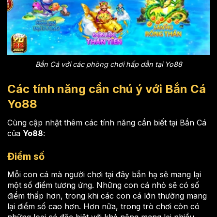
Bắn Cá với các phòng chơi hấp dẫn tại Yo88
Các tính năng cần chú ý với Bắn Cá
Yo88
Cùng cập nhật thêm các tính năng cần biết tại Bắn Cá
của
Yo88
:
Điểm số
Mỗi con cá mà người chơi tại đây bắn hạ sẽ mang lại
một số điểm tương ứng. Những con cá nhỏ sẽ có số
điểm thấp hơn, trong khi các con cá lớn thường mang
lại điểm số cao hơn. Hơn nữa, trong trò chơi còn có