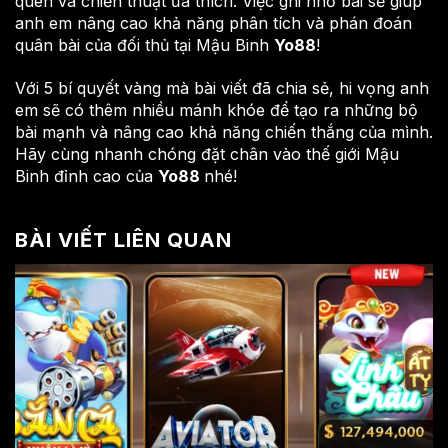
quen và chiến thuật ưa thích. Việc ghi nhớ bài sẽ giúp
anh em nâng cao khả năng phân tích và phán đoán
quân bài của đối thủ tại Mậu Binh
Yo88
!
Với 5 bí quyết vàng mà bài viết đã chia sẻ, hi vọng anh
em sẽ có thêm nhiều mánh khóe để tạo ra những bộ
bài mạnh và nâng cao khả năng chiến thắng của mình.
Hãy cùng nhanh chóng đặt chân vào thế giới Mậu
Binh đỉnh cao của
Yo88
nhé!
BÀI VIẾT LIÊN QUAN