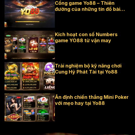
Cổng game Yo88 – Thiên
đường của những tín đồ bài
Phỏm
Kích hoạt con số Numbers
game YO88 từ vận may
Trải nghiệm bộ kỹ năng chơi
Cung Hỷ Phát Tài tại Yo88
Ấn định chiến thắng Mini Poker
với mẹo hay tại Yo88