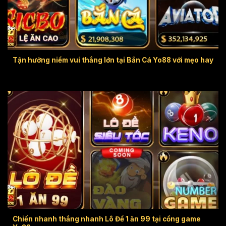
Tận hưởng niềm vui thắng lớn tại Bắn Cá Yo88 với mẹo hay
Chiến nhanh thắng nhanh Lô Đề 1 ăn 99 tại cổng game