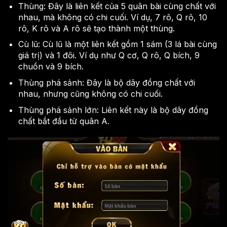
Thùng: Đây là liên kết của 5 quân bài cùng chất với
nhau, mà không có chi cuối. Ví dụ, 7 rô, Q rô, 10
rô, K rô và A rô sẽ tạo thành một thùng.
Cù lũ: Cù lũ là một liên kết gồm 1 sám (3 lá bài cùng
giá trị) và 1 đôi. Ví dụ như Q cơ, Q rô, Q bích, 9
chuồn và 9 bích.
Thùng phá sảnh: Đây là bộ dây đồng chất với
nhau, nhưng cũng không có chi cuối.
Thùng phá sảnh lớn: Liên kết này là bộ dây đồng
chất bắt đầu từ quân A.