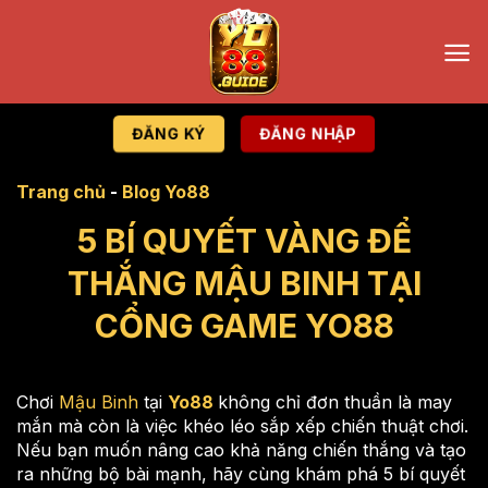
Chuyển
đến
nội
dung
ĐĂNG KÝ
ĐĂNG NHẬP
Trang chủ
-
Blog Yo88
5 BÍ QUYẾT VÀNG ĐỂ
THẮNG MẬU BINH TẠI
CỔNG GAME YO88
Chơi
Mậu Binh
tại
Yo88
không chỉ đơn thuần là may
mắn mà còn là việc khéo léo sắp xếp chiến thuật chơi.
Nếu bạn muốn nâng cao khả năng chiến thắng và tạo
ra những bộ bài mạnh, hãy cùng khám phá 5 bí quyết