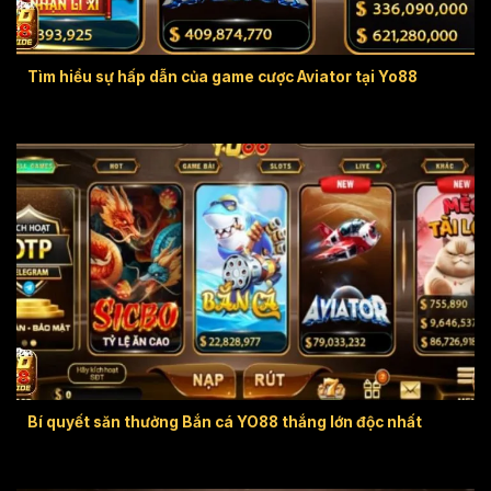
Tìm hiểu sự hấp dẫn của game cược Aviator tại Yo88
Bí quyết săn thưởng Bắn cá YO88 thắng lớn độc nhất