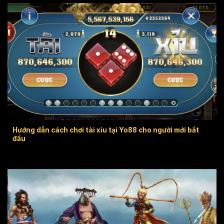
Hướng dẫn cách chơi tài xỉu tại Yo88 cho người mới bắt
đầu