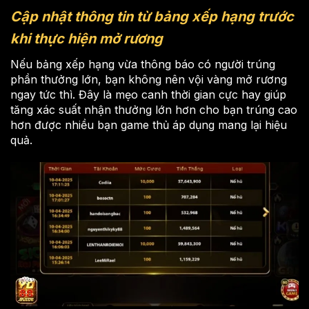
Cập nhật thông tin từ bảng xếp hạng trước
khi thực hiện mở rương
Nếu bảng xếp hạng vừa thông báo có người trúng
phần thưởng lớn, bạn không nên vội vàng mở rương
ngay tức thì. Đây là mẹo canh thời gian cực hay giúp
tăng xác suất nhận thưởng lớn hơn cho bạn trúng cao
hơn được nhiều bạn game thủ áp dụng mang lại hiệu
quả.