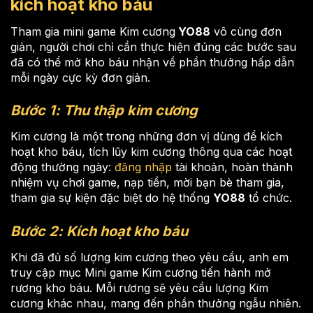
kích hoạt kho báu
Tham gia mini game Kim cương
YO88
vô cùng đơn
giản, người chơi chỉ cần thực hiện đúng các bước sau
đã có thể mở kho báu nhận về phần thưởng hấp dẫn
mỗi ngày cực kỳ đơn giản.
Bước 1: Thu thập kim cương
Kim cương là một trong những đơn vị dùng để kích
hoạt kho báu, tích lũy kim cương thông qua các hoạt
động thường ngày:
đăng nhập
tài khoản, hoàn thành
nhiệm vụ chơi game, nạp tiền, mời bạn bè tham gia,
tham gia sự kiện đặc biệt do hệ thống
YO88
tổ chức.
Bước 2: Kích hoạt kho báu
Khi đã đủ số lượng kim cương theo yêu cầu, anh em
truy cập mục Mini game Kim cương tiến hành mở
rương kho báu. Mỗi rương sẽ yêu cầu lượng Kim
cương khác nhau, mang đến phần thưởng ngẫu nhiên.