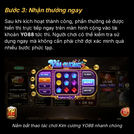
Bước 3: Nhận thưởng ngay
Sau khi kích hoạt thành công, phần thưởng sẽ được
hiển thị trực tiếp ngay trên màn hình cộng vào tài
khoản
YO88
tức thì. Người chơi có thể kiểm tra sử
dụng ngay mà không cần phải chờ đợi xác minh quá
nhiều bước phức tạp.
Nắm bắt thao tác chơi Kim cương YO88 nhanh chóng