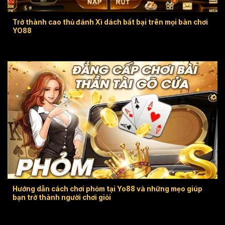
Trở thành cao thủ đánh Xì dách bất bại trên mọi bàn chơi
YO88
Hướng dẫn cách chơi phỏm tại Yo88 và những mẹo giúp
bạn trở thành người chơi giỏi