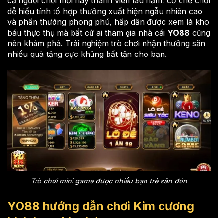
cả người chơi mới hay thành viên lâu năm, cơ chế chơi
dễ hiểu tính tổ hợp thưởng xuất hiện ngẫu nhiên cao
và phần thưởng phong phú, hấp dẫn được xem là kho
báu thực thụ mà bất cứ ai tham gia nhà cái
YO88
cũng
nên khám phá. Trải nghiệm trò chơi nhận thưởng săn
nhiều quà tặng cực khủng bất tận cho bạn.
Trò chơi mini game được nhiều bạn trẻ săn đón
YO88 hướng dẫn chơi Kim cương