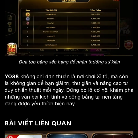
Đua top bảng xếp hạng để nhận thưởng sự kiện
YO88
không chỉ đơn thuần là nơi chơi Xì tố, mà còn
là không gian để bạn giải trí, thư giãn và nâng cao tư
duy chiến thuật mỗi ngày. Đừng bỏ lỡ cơ hội khám phá
những ván bài kịch tính và công bằng tại nền tảng
đang được yêu thích hiện nay.
BÀI VIẾT LIÊN QUAN