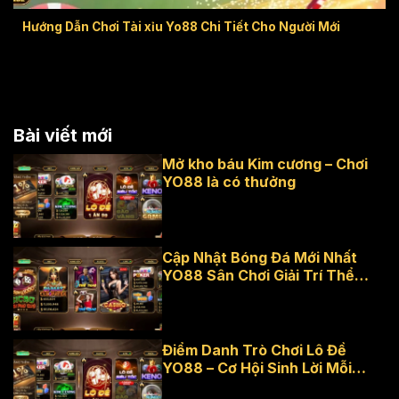
Hướng Dẫn Chơi Tài xỉu Yo88 Chi Tiết Cho Người Mới
Bài viết mới
Mở kho báu Kim cương – Chơi
YO88 là có thưởng
Cập Nhật Bóng Đá Mới Nhất
YO88 Sân Chơi Giải Trí Thể
Thao
Điểm Danh Trò Chơi Lô Đề
YO88 – Cơ Hội Sinh Lời Mỗi
Ngày