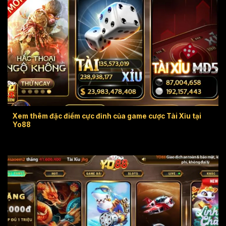
Xem thêm đặc điểm cực đỉnh của game cược Tài Xỉu tại
Yo88