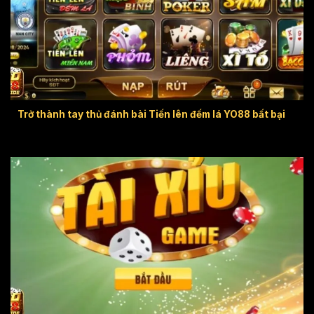
Trở thành tay thủ đánh bài Tiến lên đếm lá YO88 bất bại