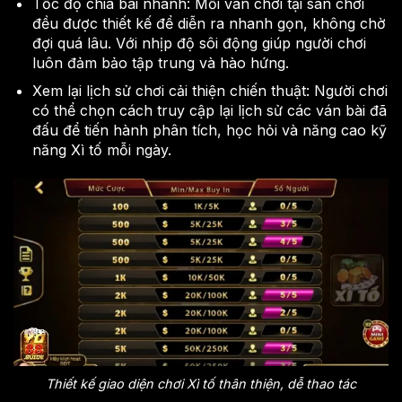
Tốc độ chia bài nhanh: Mỗi ván chơi tại sân chơi
đều được thiết kế để diễn ra nhanh gọn, không chờ
đợi quá lâu. Với nhịp độ sôi động giúp người chơi
luôn đảm bảo tập trung và hào hứng.
Xem lại lịch sử chơi cải thiện chiến thuật: Người chơi
có thể chọn cách truy cập lại lịch sử các ván bài đã
đấu để tiến hành phân tích, học hỏi và năng cao kỹ
năng Xì tố mỗi ngày.
Thiết kế giao diện chơi Xì tố thân thiện, dễ thao tác