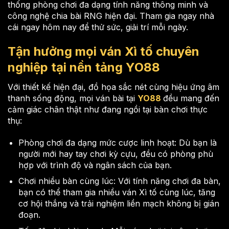
thống phòng chơi đa dạng tính năng thông minh và
công nghệ chia bài RNG hiện đại. Tham gia ngay nhà
cái ngay hôm nay để thử sức, giải trí mỗi ngày.
Tận hưởng mọi ván Xì tố chuyên
nghiệp tại nền tảng YO88
Với thiết kế hiện đại, đồ họa sắc nét cùng hiệu ứng âm
thanh sống động, mọi ván bài tại
YO88
đều mang đến
cảm giác chân thật như đang ngồi tại bàn chơi thực
thụ:
Phòng chơi đa dạng mức cược linh hoạt: Dù bạn là
người mới hay tay chơi kỳ cựu, đều có phòng phù
hợp với trình độ và ngân sách của bạn.
Chơi nhiều bàn cùng lúc: Với tính năng chơi đa bàn,
bạn có thể tham gia nhiều ván Xì tố cùng lúc, tăng
cơ hội thắng và trải nghiệm liền mạch không bị gián
đoạn.