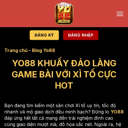
Chuyển
đến
nội
dung
ĐĂNG KÝ
ĐĂNG NHẬP
Trang chủ
-
Blog Yo88
YO88 KHUẤY ĐẢO LÀNG
GAME BÀI VỚI XÌ TỐ CỰC
HOT
Bạn đang tìm kiếm một sân chơi Xì tố uy tín, tốc độ
nhanh và mộ giao dịch đều minh bạch? Đừng lo
YO88
đáp ứng hết tất cả mang đến trải nghiệm đỉnh cao
cùng giao diện mượt mà, đồ họa sắc nét. Ngoài ra, hệ