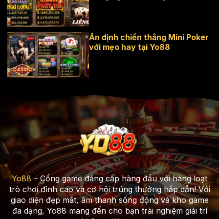
Ấn định chiến thắng Mini Poker
với mẹo hay tại Yo88
Yo88
– Cổng game đẳng cấp hàng đầu với hàng loạt
trò chơi đỉnh cao và cơ hội trúng thưởng hấp dẫn! Với
giao diện đẹp mắt, âm thanh sống động và kho game
đa dạng, Yo88 mang đến cho bạn trải nghiệm giải trí