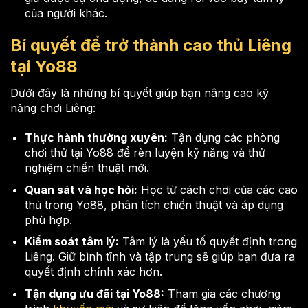
của người khác.
Bí quyết để trở thành cao thủ Liêng
tại Yo88
Dưới đây là những bí quyết giúp bạn nâng cao kỹ
năng chơi Liêng:
Thực hành thường xuyên:
Tận dụng các phòng
chơi thử tại Yo88 để rèn luyện kỹ năng và thử
nghiệm chiến thuật mới.
Quan sát và học hỏi:
Học từ cách chơi của các cao
thủ trong Yo88, phân tích chiến thuật và áp dụng
phù hợp.
Kiểm soát tâm lý:
Tâm lý là yếu tố quyết định trong
Liêng. Giữ bình tĩnh và tập trung sẽ giúp bạn đưa ra
quyết định chính xác hơn.
Tận dụng ưu đãi tại Yo88:
Tham gia các chương