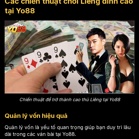
Các chiến thuật chơi Liêng đỉnh cao
tại Yo88
Chiến thuật để trở thành cao thủ Liêng tại Yo88
Quản lý vốn hiệu quả
Quản lý vốn là yếu tố quan trọng giúp bạn duy trì lâu
dài trong các ván bài tại Yo88.