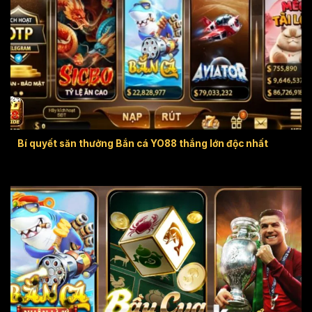
Bí quyết săn thưởng Bắn cá YO88 thắng lớn độc nhất