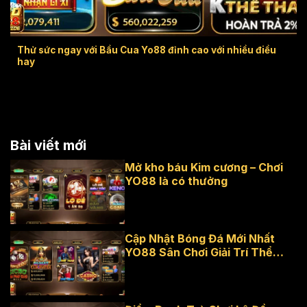
Thử sức ngay với Bầu Cua Yo88 đỉnh cao với nhiều điều
hay
Bài viết mới
Mở kho báu Kim cương – Chơi
YO88 là có thưởng
Cập Nhật Bóng Đá Mới Nhất
YO88 Sân Chơi Giải Trí Thể
Thao