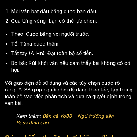
Mỗi ván bắt đầu bằng cược ban đầu.
Qua từng vòng, bạn có thể lựa chọn:
Theo: Cược bằng với người trước.
Tố: Tăng cược thêm.
Tất tay (All-in): Đặt toàn bộ số tiền.
Bỏ bài: Rút khỏi ván nếu cảm thấy bài không có cơ
hội.
Với giao diện dễ sử dụng và các tùy chọn cược rõ
ràng, Yo88 giúp người chơi dễ dàng thao tác, tập trung
toàn bộ vào việc phân tích và đưa ra quyết định trong
ván bài.
Xem thêm:
Bắn cá Yo88 – Ngư trường săn
Boss đỉnh cao