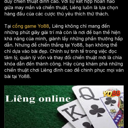
duy chiến thuật đỉnh cao. Với sự kết hợp hoàn hảo
giữa may mắn và chiến thuật, Liêng luôn là lựa chọn
hàng đầu của các cược thủ yêu thích thử thách.
Tại
cổng game Yo88
, Liêng không chỉ mang đến
những phút giây giải trí mà còn là nơi để bạn thể hiện
khả năng của mình, giành lấy những phần thưởng hấp
dẫn. Nhưng để chiến thắng tại Yo88, bạn không thể
chỉ dựa vào bài đẹp. Chính sự tinh tế trong việc đọc
tâm lý, quản lý vốn và thay đổi chiến thuật mới là chìa
khóa dẫn đến thành công. Hãy cùng khám phá những
chiến thuật chơi Liêng đỉnh cao để chinh phục mọi ván
bài tại Yo88.