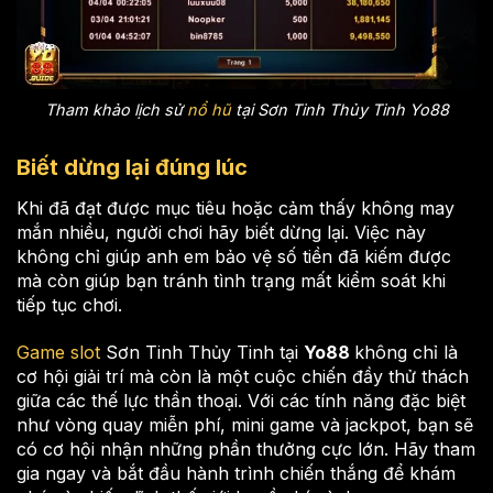
Tham khảo lịch sử
nổ hũ
tại Sơn Tinh Thủy Tinh Yo88
Biết dừng lại đúng lúc
Khi đã đạt được mục tiêu hoặc cảm thấy không may
mắn nhiều, người chơi hãy biết dừng lại. Việc này
không chỉ giúp anh em bảo vệ số tiền đã kiếm được
mà còn giúp bạn tránh tình trạng mất kiểm soát khi
tiếp tục chơi.
Game slot
Sơn Tinh Thủy Tinh tại
Yo88
không chỉ là
cơ hội giải trí mà còn là một cuộc chiến đầy thử thách
giữa các thế lực thần thoại. Với các tính năng đặc biệt
như vòng quay miễn phí, mini game và jackpot, bạn sẽ
có cơ hội nhận những phần thưởng cực lớn. Hãy tham
gia ngay và bắt đầu hành trình chiến thắng để khám