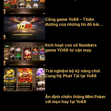
Cổng game Yo88 – Thiên
đường của những tín đồ bài
Phỏm
Kích hoạt con số Numbers
game YO88 từ vận may
Trải nghiệm bộ kỹ năng chơi
Cung Hỷ Phát Tài tại Yo88
Ấn định chiến thắng Mini Poker
với mẹo hay tại Yo88