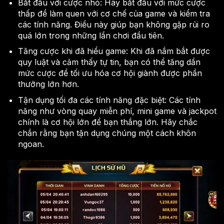
Bắt đầu với cược nhỏ: Hãy bắt đầu với mức cược
thấp để làm quen với cơ chế của game và kiểm tra
các tính năng. Điều này giúp bạn không gặp rủi ro
quá lớn trong những lần chơi đầu tiên.
Tăng cược khi đã hiểu game: Khi đã nắm bắt được
quy luật và cảm thấy tự tin, bạn có thể tăng dần
mức cược để tối ưu hóa cơ hội giành được phần
thưởng lớn hơn.
Tận dụng tối đa các tính năng đặc biệt: Các tính
năng như vòng quay miễn phí, mini game và jackpot
chính là cơ hội lớn để bạn thắng lớn. Hãy chắc
chắn rằng bạn tận dụng chúng một cách khôn
ngoan.