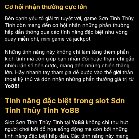
Cơ hội nhận thưởng cực lớn
Bên cạnh yếu tố giải trí tuyệt vời, game Sơn Tinh Thủy
Tinh còn mang đến cơ hội nhận những phần thưởng
hấp dẫn thông qua các tính năng đặc biệt như vòng
quay miễn phí, mini game và jackpot.
Những tính năng này không chỉ làm tăng thêm phần
kịch tính mà còn giúp bạn nhân đôi hoặc thậm chí gấp
nhiều lần số tiền cược, mang đến những chiến thắng
lớn. Hãy nhanh tay tham gia để bước vào thế giới thần
thoại kỳ thú và đón nhận những phần thưởng giá trị từ
Yo88
!
Tính năng đặc biệt trong slot Sơn
Tinh Thủy Tinh Yo88
Slot Sơn Tinh Thủy Tinh tại
Yo88
không chỉ thu hút
người chơi bởi đồ họa sống động mà còn bởi những
tính năng đặc biệt hấp dẫn. Các tính năng này mang