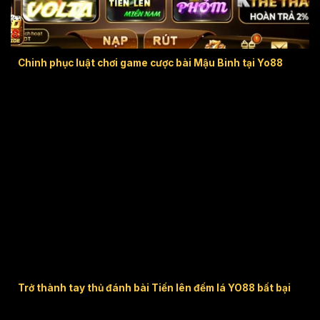
Chinh phục luật chơi game cược bài Mậu Binh tại Yo88
Trở thành tay thủ đánh bài Tiến lên đếm lá YO88 bất bại