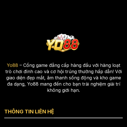
Yo88
– Cổng game đẳng cấp hàng đầu với hàng loạt
trò chơi đỉnh cao và cơ hội trúng thưởng hấp dẫn! Với
giao diện đẹp mắt, âm thanh sống động và kho game
đa dạng, Yo88 mang đến cho bạn trải nghiệm giải trí
không giới hạn.
THÔNG TIN LIÊN HỆ