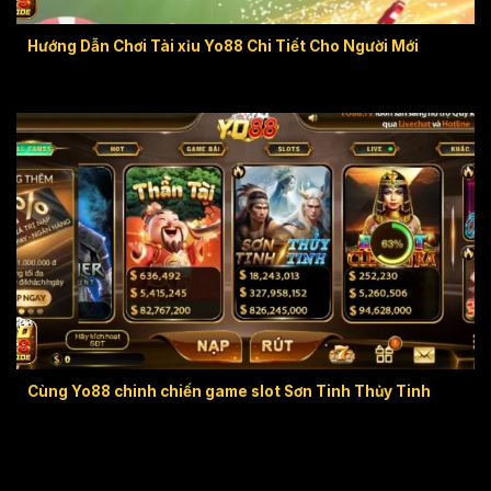
Hướng Dẫn Chơi Tài xỉu Yo88 Chi Tiết Cho Người Mới
Cùng Yo88 chinh chiến game slot Sơn Tinh Thủy Tinh