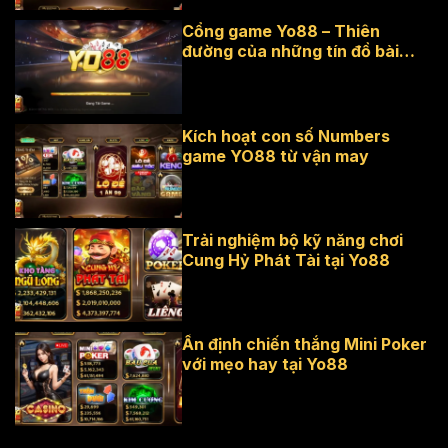
Cổng game Yo88 – Thiên
đường của những tín đồ bài
Phỏm
Kích hoạt con số Numbers
game YO88 từ vận may
Trải nghiệm bộ kỹ năng chơi
Cung Hỷ Phát Tài tại Yo88
Ấn định chiến thắng Mini Poker
với mẹo hay tại Yo88