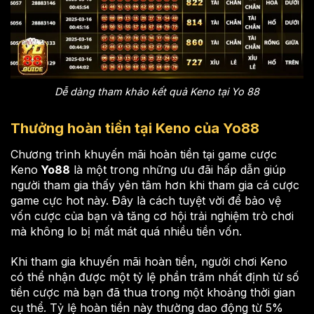
Dễ dàng tham khảo kết quả Keno tại Yo 88
Thưởng hoàn tiền tại Keno của Yo88
Chương trình khuyến mãi hoàn tiền tại game cược
Keno
Yo88
là một trong những ưu đãi hấp dẫn giúp
người tham gia thấy yên tâm hơn khi tham gia cá cược
game cực hot này. Đây là cách tuyệt vời để bảo vệ
vốn cược của bạn và tăng cơ hội trải nghiệm trò chơi
mà không lo bị mất mát quá nhiều tiền vốn.
Khi tham gia khuyến mãi hoàn tiền, người chơi Keno
có thể nhận được một tỷ lệ phần trăm nhất định từ số
tiền cược mà bạn đã thua trong một khoảng thời gian
cụ thể. Tỷ lệ hoàn tiền này thường dao động từ 5%