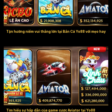
Tận hưởng niềm vui thắng lớn tại Bắn Cá Yo88 với mẹo hay
Tìm hiểu sự hấp dẫn của game cược Aviator tại Yo88