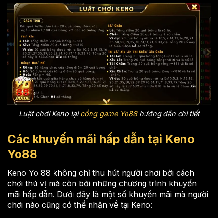
Luật chơi Keno tại
cổng game Yo88
hướng dẫn chi tiết
Các khuyến mãi hấp dẫn tại Keno
Yo88
Keno Yo 88 không chỉ thu hút người chơi bởi cách
chơi thú vị mà còn bởi những chương trình khuyến
mãi hấp dẫn. Dưới đây là một số khuyến mãi mà người
chơi nào cũng có thể nhận về tại Keno: