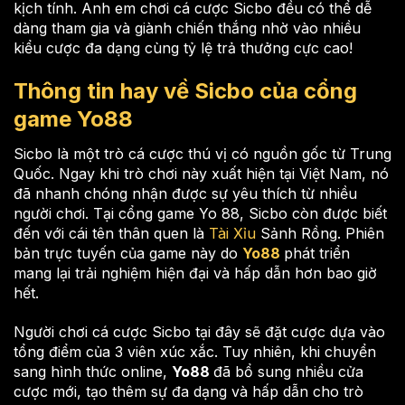
kịch tính. Anh em chơi cá cược Sicbo đều có thể dễ
dàng tham gia và giành chiến thắng nhờ vào nhiều
kiểu cược đa dạng cùng tỷ lệ trả thưởng cực cao!
Thông tin hay về Sicbo của cổng
game Yo88
Sicbo là một trò cá cược thú vị có nguồn gốc từ Trung
Quốc. Ngay khi trò chơi này xuất hiện tại Việt Nam, nó
đã nhanh chóng nhận được sự yêu thích từ nhiều
người chơi. Tại cổng game Yo 88, Sicbo còn được biết
đến với cái tên thân quen là
Tài Xỉu
Sảnh Rồng. Phiên
bản trực tuyến của game này do
Yo88
phát triển
mang lại trải nghiệm hiện đại và hấp dẫn hơn bao giờ
hết.
Người chơi cá cược Sicbo tại đây sẽ đặt cược dựa vào
tổng điểm của 3 viên xúc xắc. Tuy nhiên, khi chuyển
sang hình thức online,
Yo88
đã bổ sung nhiều cửa
cược mới, tạo thêm sự đa dạng và hấp dẫn cho trò