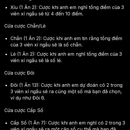
Xỉu (1 Ăn 2): Cược khi anh em nghĩ tổng điểm của 3
viên xí ngầu sẽ từ 4 đến 10 điểm.
Cửa cược Chẵn/Lẻ
Chẳn (1 Ăn 2): Cược khi anh em tin rằng tổng điểm
của 3 viên xí ngầu sẽ là số chẵn.
Lẻ (1 Ăn 2): Cược khi anh em nghĩ tổng điểm của 3
viên xí ngầu sẽ là số lẻ.
Cửa cược Đôi
Đôi (1 Ăn 13): Cược khi anh em dự đoán có 2 trong
3 viên xí ngầu sẽ ra cùng một số mà bạn đã chọn,
ví dụ như Đôi 6.
Cửa cược Cấp Số
Cấp Số (1 Ăn 7): Cược khi anh em nghĩ có 2 trong 3
viên xí ngầu sẽ ra một cặp số cụ thể mà bạn đã