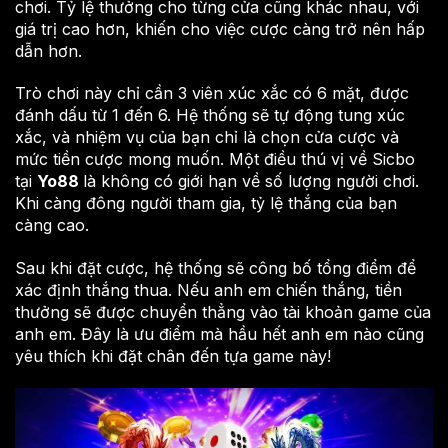
chơi. Tỷ lệ thưởng cho từng cửa cũng khác nhau, với
giá trị cao hơn, khiến cho việc cược càng trở nên hấp
dẫn hơn.
Trò chơi này chỉ cần 3 viên xúc xắc có 6 mặt, được
đánh dấu từ 1 đến 6. Hệ thống sẽ tự động tung xúc
xắc, và nhiệm vụ của bạn chỉ là chọn cửa cược và
mức tiền cược mong muốn. Một điều thú vị về Sicbo
tại
Yo88
là không có giới hạn về số lượng người chơi.
Khi càng đông người tham gia, tỷ lệ thắng của bạn
càng cao.
Sau khi đặt cược, hệ thống sẽ công bố tổng điểm để
xác định thắng thua. Nếu anh em chiến thắng, tiền
thưởng sẽ được chuyển thẳng vào tài khoản game của
anh em. Đây là ưu điểm mà hầu hết anh em nào cũng
yêu thích khi đặt chân đến tựa game này!