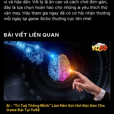
vị và hấp dẫn. Với tỷ lệ ăn cao và cách chơi đơn giản,
đây là lựa chọn hoàn hảo cho những ai yêu thích thử
vận may. Hãy tham gia ngay để có cơ hội nhận thưởng
mỗi ngày tại game Sicbo thưởng cực lớn nhé!
BÀI VIẾT LIÊN QUAN
AI – “Trí Tuệ Thông Minh” Làm Nên Sức Hút Độc Đáo Cho
Game Bài Tại Yo88