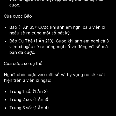
cược.
Cửa cược Bão
Bão (1 Ăn 35): Cược khi anh em nghĩ cả 3 viên xí
ngầu sẽ ra cùng một số bất kỳ.
Bão Cụ Thể (1 Ăn 210): Cược khi anh em nghĩ cả 3
viên xí ngầu sẽ ra cùng một số và đúng với số mà
bạn đã cược.
Cửa cược số cụ thể
Người chơi cược vào một số và hy vọng nó sẽ xuất
hiện trên 3 viên xí ngầu:
Trùng 1 số: (1 Ăn 2)
Trùng 2 số: (1 Ăn 3)
Trùng 3 số: (1 Ăn 4)