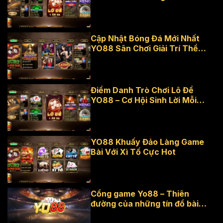
Cập Nhật Bóng Đá Mới Nhất
YO88 Sân Chơi Giải Trí Thể
Thao
Điểm Danh Trò Chơi Lô Đề
YO88 – Cơ Hội Sinh Lời Mỗi
Ngày
YO88 Khuấy Đảo Làng Game
Bài Với Xì Tố Cực Hot
Cổng game Yo88 – Thiên
đường của những tín đồ bài
Phỏm