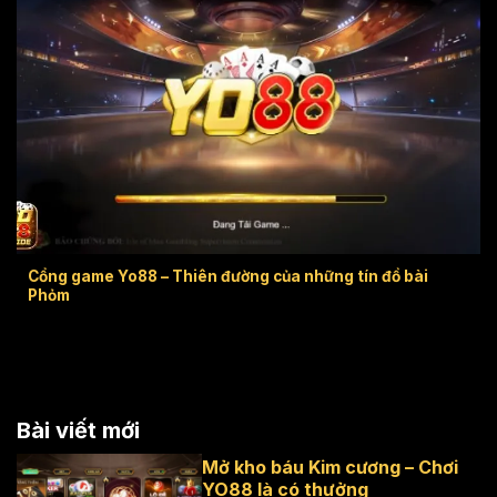
Cổng game Yo88 – Thiên đường của những tín đồ bài
Phỏm
Bài viết mới
Mở kho báu Kim cương – Chơi
YO88 là có thưởng