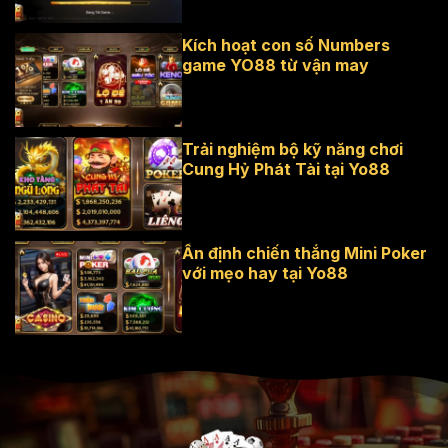
Kích hoạt con số Numbers
game YO88 từ vận may
Trải nghiệm bộ kỹ năng chơi
Cung Hỷ Phát Tài tại Yo88
Ấn định chiến thắng Mini Poker
với mẹo hay tại Yo88