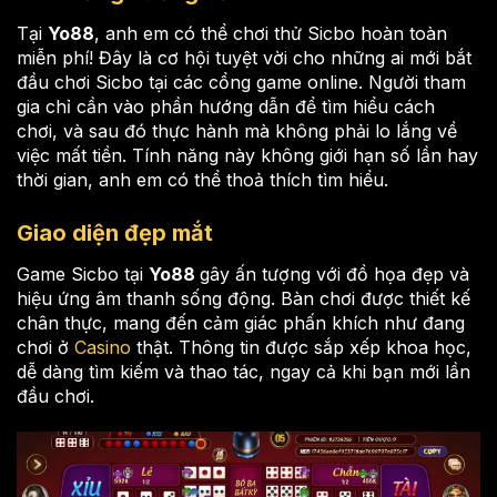
Tại
Yo88
, anh em có thể chơi thử Sicbo hoàn toàn
miễn phí! Đây là cơ hội tuyệt vời cho những ai mới bắt
đầu chơi Sicbo tại các cổng game online. Người tham
gia chỉ cần vào phần hướng dẫn để tìm hiểu cách
chơi, và sau đó thực hành mà không phải lo lắng về
việc mất tiền. Tính năng này không giới hạn số lần hay
thời gian, anh em có thể thoả thích tìm hiểu.
Giao diện đẹp mắt
Game Sicbo tại
Yo88
gây ấn tượng với đồ họa đẹp và
hiệu ứng âm thanh sống động. Bàn chơi được thiết kế
chân thực, mang đến cảm giác phấn khích như đang
chơi ở
Casino
thật. Thông tin được sắp xếp khoa học,
dễ dàng tìm kiếm và thao tác, ngay cả khi bạn mới lần
đầu chơi.