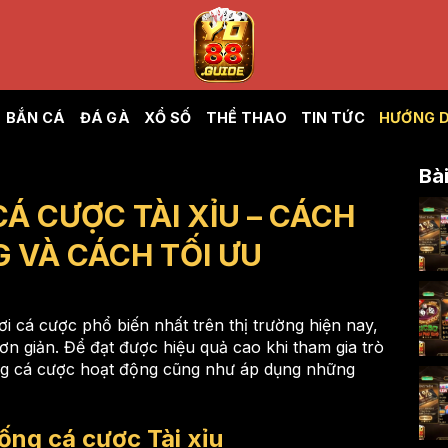
BẮN CÁ
ĐÁ GÀ
XỔ SỐ
THỂ THAO
TIN TỨC
HƯỚNG 
Bài
Á CƯỢC TÀI XỈU – CÁCH
 VÀ CÁCH TỐI ƯU
ơi cá cược phổ biến nhất trên thị trường hiện nay,
ơn giản. Để đạt được hiệu quả cao khi tham gia trò
ống cá cược hoạt động cũng như áp dụng những
ống cá cược Tài xỉu