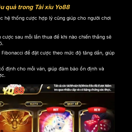
u quả trong Tài xỉu Yo88
ác hệ thống cược hợp lý cũng giúp cho người chơi
n cược sau mỗi lần thua để khi nào chiến thắng sẽ
đó.
 Fibonacci để đặt cược theo mức độ tăng dần, giúp
 cố định cho mỗi ván, giúp đảm bảo ổn định và
ợc.