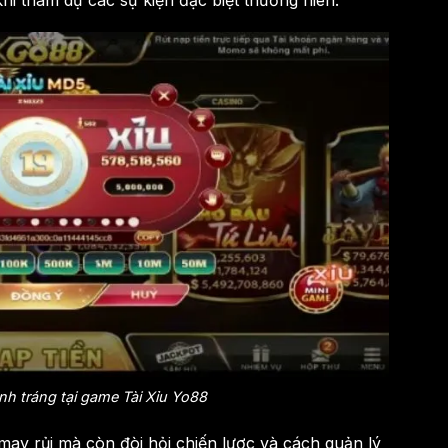
khi tham dự các sự kiện đặc biệt thường niên.
nh tráng tại game Tài Xỉu Yo88
 may rủi mà còn đòi hỏi chiến lược và cách quản lý