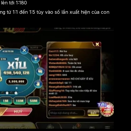
ên tới 1:180
g từ 1:1 đến 1:5 tùy vào số lần xuất hiện của con