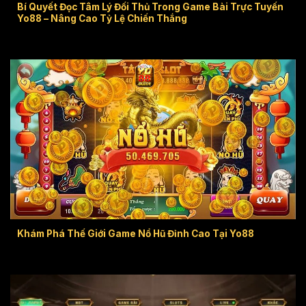
Bí Quyết Đọc Tâm Lý Đối Thủ Trong Game Bài Trực Tuyến
Yo88 – Nâng Cao Tỷ Lệ Chiến Thắng
Khám Phá Thế Giới Game Nổ Hũ Đỉnh Cao Tại Yo88