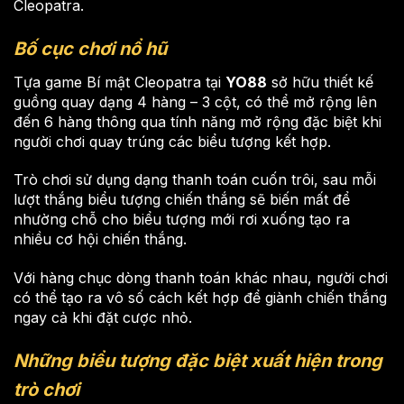
Cleopatra
.
Bố cục chơi nổ hũ
Tựa game
Bí mật Cleopatra
tại
YO88
sở hữu thiết kế
guồng quay dạng
4 hàng – 3 cột
, có thể mở rộng lên
đến
6 hàng thông
qua tính năng mở rộng đặc biệt khi
người chơi quay trúng các biểu tượng kết hợp.
Trò chơi sử dụng
dạng thanh toán cuốn trôi
, sau mỗi
lượt thắng biểu tượng chiến thắng sẽ biến mất để
nhường chỗ cho biểu tượng mới rơi xuống tạo ra
nhiều cơ hội chiến thắng.
Với hàng chục dòng thanh toán khác nhau, người chơi
có thể tạo ra vô số cách kết hợp để giành chiến thắng
ngay cả khi đặt cược nhỏ.
Những biểu tượng đặc biệt xuất hiện trong
trò chơi