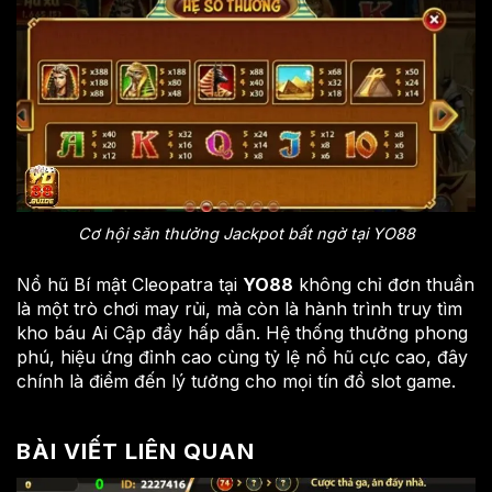
Cơ hội săn thưởng Jackpot bất ngờ tại YO88
Nổ hũ Bí mật Cleopatra tại
YO88
không chỉ đơn thuần
là một trò chơi may rủi, mà còn là hành trình truy tìm
kho báu Ai Cập đầy hấp dẫn. Hệ thống thưởng phong
phú, hiệu ứng đỉnh cao cùng tỷ lệ nổ hũ cực cao, đây
chính là điểm đến lý tưởng cho mọi tín đồ slot game.
BÀI VIẾT LIÊN QUAN