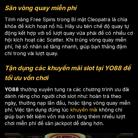
Săn vòng quay miễn phí
Tính năng Free Spins trong Bí mật Cleopatra là chìa
khóa để kích hoạt nổ hũ. Hãy ưu tiên chế độ quay tự
động kết hợp với số lượt quay vừa phải để có nhiều cơ
hội kích hoạt các Scatter. Khi trúng vòng quay miễn
phí, hệ số nhân sẽ tăng nhanh, giúp bạn thắng đậm
chỉ trong vài lượt quay.
Tận dụng các khuyến mãi slot tại YO88 để
tối ưu vốn chơi
YO88
thường xuyên tung ra các chương trình ưu đãi
dành riêng cho người chơi slot như: hoàn trả theo
ngày, thưởng nạp lần đầu, hoặc tặng vòng quay miễn
phí. Việc tận dụng đúng lúc
khuyến mãi
không chỉ
giúp bạn tiết kiệm vốn mà còn tăng thêm nhiều lượt
chơi miễn phí để săn jackpot dễ dàng hơn.