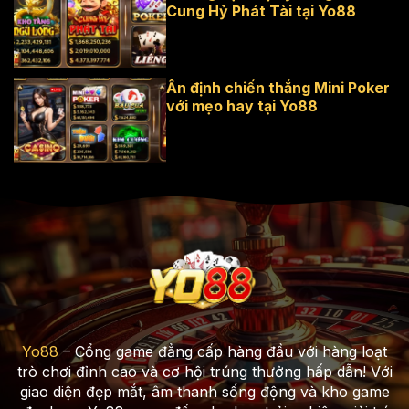
Cung Hỷ Phát Tài tại Yo88
Ấn định chiến thắng Mini Poker
với mẹo hay tại Yo88
Yo88
– Cổng game đẳng cấp hàng đầu với hàng loạt
trò chơi đỉnh cao và cơ hội trúng thưởng hấp dẫn! Với
giao diện đẹp mắt, âm thanh sống động và kho game