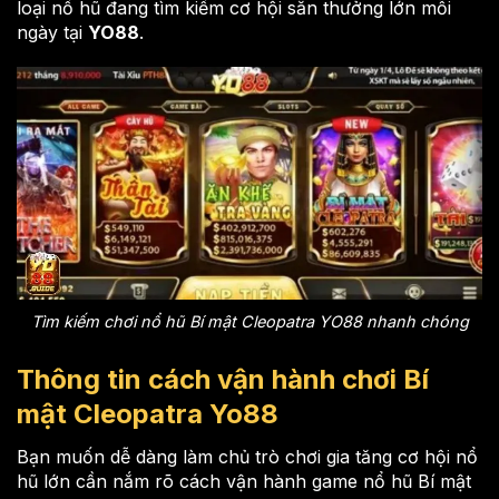
loại nổ hũ đang tìm kiếm cơ hội săn thưởng lớn mỗi
ngày tại
YO88
.
Tìm kiếm chơi nổ hũ Bí mật Cleopatra YO88 nhanh chóng
Thông tin cách vận hành chơi Bí
mật Cleopatra Yo88
Bạn muốn dễ dàng làm chủ trò chơi gia tăng cơ hội nổ
hũ lớn cần nắm rõ cách vận hành game nổ hũ
Bí mật