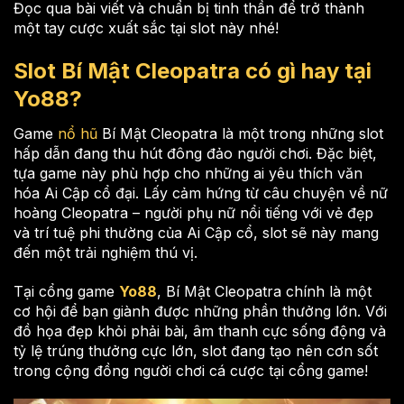
Đọc qua bài viết và chuẩn bị tinh thần để trở thành
một tay cược xuất sắc tại slot này nhé!
Slot Bí Mật Cleopatra có gì hay tại
Yo88?
Game
nổ hũ
Bí Mật Cleopatra là một trong những slot
hấp dẫn đang thu hút đông đảo người chơi. Đặc biệt,
tựa game này phù hợp cho những ai yêu thích văn
hóa Ai Cập cổ đại. Lấy cảm hứng từ câu chuyện về nữ
hoàng Cleopatra – người phụ nữ nổi tiếng với vẻ đẹp
và trí tuệ phi thường của Ai Cập cổ, slot sẽ này mang
đến một trải nghiệm thú vị.
Tại cổng game
Yo88
, Bí Mật Cleopatra chính là một
cơ hội để bạn giành được những phần thưởng lớn. Với
đồ họa đẹp khỏi phải bài, âm thanh cực sống động và
tỷ lệ trúng thưởng cực lớn, slot đang tạo nên cơn sốt
trong cộng đồng người chơi cá cược tại cổng game!