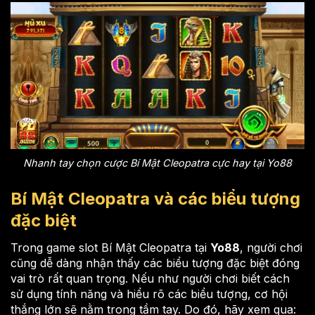
Nhanh tay chọn cược Bí Mật Cleopatra cực hay tại Yo88
Bí Mật Cleopatra và các biểu tượng
đặc biệt
Trong game slot Bí Mật Cleopatra tại
Yo88
, người chơi
cũng dễ dàng nhận thấy các biểu tượng đặc biệt đóng
vai trò rất quan trọng. Nếu như người chơi biết cách
sử dụng tính năng và hiểu rõ các biểu tượng, cơ hội
thắng lớn sẽ nằm trong tầm tay. Do đó, hãy xem qua: