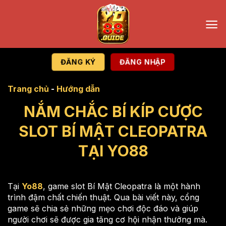
Chuyển
đến
nội
dung
ĐĂNG KÝ
ĐĂNG NHẬP
Trang chủ
-
Hướng dẫn
NẮM CHẮC BÍ KÍP CƯỢC
SLOT BÍ MẬT CLEOPATRA
TẠI YO88
Tại
Yo88
, game slot Bí Mật Cleopatra là một hành
trình đậm chất chiến thuật. Qua bài viết này, cổng
game sẽ chia sẻ những mẹo chơi độc đáo và giúp
người chơi sẽ được gia tăng cơ hội nhận thưởng mà.