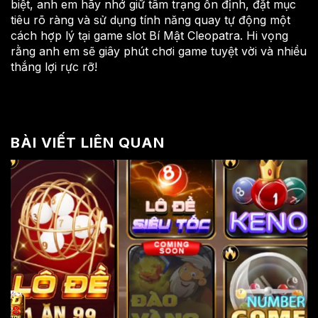
biệt, anh em hãy nhớ giữ tâm trạng ổn định, đặt mục
tiêu rõ ràng và sử dụng tính năng quay tự động một
cách hợp lý tại game slot Bí Mật Cleopatra. Hi vọng
rằng anh em sẽ giây phút chơi game tuyệt vời và nhiều
thắng lợi rực rỡ!
BÀI VIẾT LIÊN QUAN