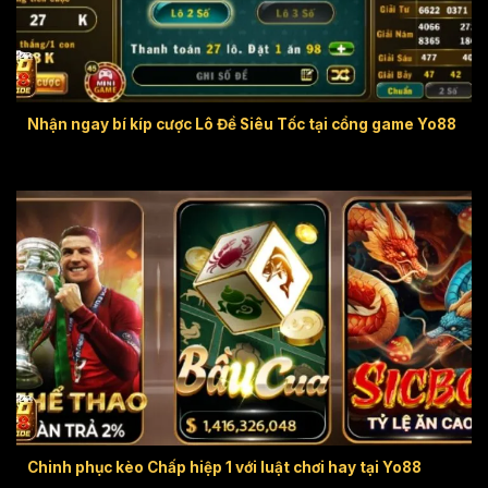
Nhận ngay bí kíp cược Lô Đề Siêu Tốc tại cổng game Yo88
Chinh phục kèo Chấp hiệp 1 với luật chơi hay tại Yo88