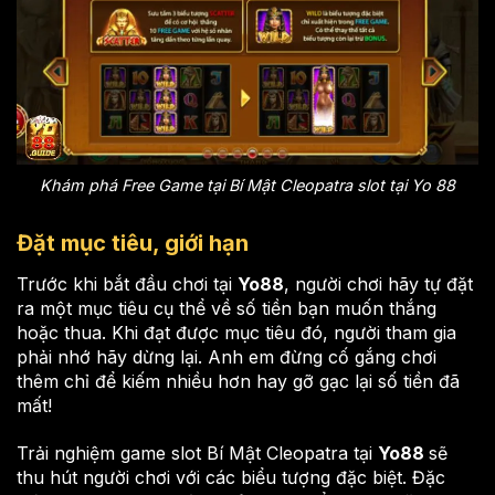
Khám phá Free Game tại Bí Mật Cleopatra slot tại Yo 88
Đặt mục tiêu, giới hạn
Trước khi bắt đầu chơi tại
Yo88
, người chơi hãy tự đặt
ra một mục tiêu cụ thể về số tiền bạn muốn thắng
hoặc thua. Khi đạt được mục tiêu đó, người tham gia
phải nhớ hãy dừng lại. Anh em đừng cố gắng chơi
thêm chỉ để kiếm nhiều hơn hay gỡ gạc lại số tiền đã
mất!
Trải nghiệm game slot Bí Mật Cleopatra tại
Yo88
sẽ
thu hút người chơi với các biểu tượng đặc biệt. Đặc